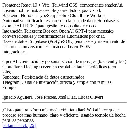
Frontend
: React 19 + Vite, Tailwind CSS, componentes shadcn/ui.
Diseño mobile-first, accesible y orientado a paz visual.
Backend
: Hono en TypeScript sobre Cloudflare Workers.
Automatiza notificaciones, consulta la base de datos Supabase, y
expone API REST para gestión y consulta de casos.
Integración Telegram
: Bot con OpenAI GPT-4 para mensajes
conversacionales y confirmaciones automáticas por chat.
Base de datos
: Supabase (PostgreSQL) para casos y movimiento de
usuarios. Conversaciones almacenadas en JSON.
Integraciones
OpenAI
: Generación y personalización de mensajes (backend y bot)
Cloudflare
: Hosting serverless escalable, tareas periódicas (cron
jobs).
Supabase
: Persistencia de datos estructurados.
Telegram
: Canal de interacción directa y simple con familias.
Equipo
Ignacio Aguilera, José Fredes, José Diaz, Lucas Oliveri
¿Listo para transformar la mediación familiar? Wakai hace que el
proceso sea más humano, claro y eficiente, usando tecnología hecha
para las personas.
platanus hack
[25]