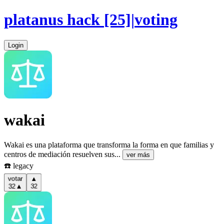
platanus hack
[25]
|
voting
Login
wakai
Wakai es una plataforma que transforma la forma en que familias y
centros de mediación resuelven sus...
ver más
☎️ legacy
▲
votar
32
▲
32