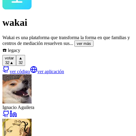
wakai
Wakai es una plataforma que transforma la forma en que familias y
centros de mediación resuelven sus...
ver más
☎️ legacy
▲
votar
32
▲
32
ver código
ver aplicación
Ignacio Aguilera