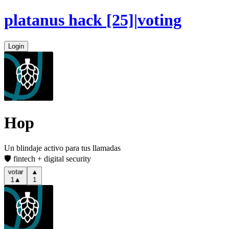
platanus hack
[25]
|
voting
Login
Hop
Un blindaje activo para tus llamadas
🛡️ fintech + digital security
▲
votar
1
▲
1