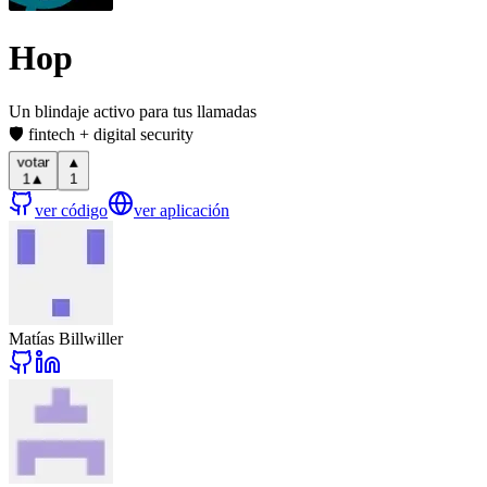
Hop
Un blindaje activo para tus llamadas
🛡️ fintech + digital security
▲
votar
1
▲
1
ver código
ver aplicación
Matías Billwiller