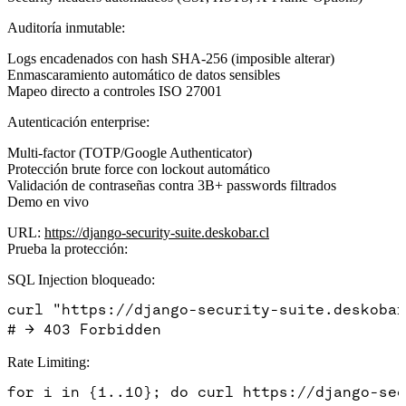
Auditoría inmutable:
Logs encadenados con hash SHA-256 (imposible alterar)
Enmascaramiento automático de datos sensibles
Mapeo directo a controles ISO 27001
Autenticación enterprise:
Multi-factor (TOTP/Google Authenticator)
Protección brute force con lockout automático
Validación de contraseñas contra 3B+ passwords filtrados
Demo en vivo
URL
:
https://django-security-suite.deskobar.cl
Prueba la protección:
SQL Injection bloqueado:
curl "https://django-security-suite.deskobar
Rate Limiting:
for i in {1..10}; do curl https://django-sec