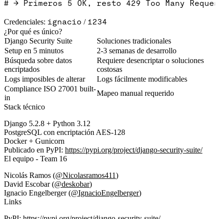
ignacio
1234
Credenciales:
/
¿Por qué es único?
Django Security Suite
Soluciones tradicionales
Setup en 5 minutos
2-3 semanas de desarrollo
Búsqueda sobre datos
Requiere desencriptar o soluciones
encriptados
costosas
Logs imposibles de alterar
Logs fácilmente modificables
Compliance ISO 27001 built-
Mapeo manual requerido
in
Stack técnico
Django 5.2.8 + Python 3.12
PostgreSQL con encriptación AES-128
Docker + Gunicorn
Publicado en PyPI:
https://pypi.org/project/django-security-suite/
El equipo - Team 16
Nicolás Ramos
(
@Nicolasramos411
)
David Escobar
(
@deskobar
)
Ignacio Engelberger
(
@IgnacioEngelberger
)
Links
PyPI
:
https://pypi.org/project/django-security-suite/