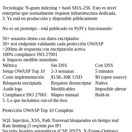
Tecnología
: N-gram indexing + hash SHA-256. Esto es nivel
enterprise que normalmente requiere infraestructura dedicada.
3. Ya está en producción y disponible públicamente
No es un prototipo -
está publicado en PyPI
y funcionando:
50+ usuarios demo
con datos encriptados
30+ test endpoints
validando cada protección OWASP
<200ms
de respuesta con encriptación activa
100% compliance
ISO 27001
4. Impacto medible inmediato
Métrica
Sin DSS
Con DSS
Setup OWASP Top 10
2-3 semanas
5 minutos
Costo implementación
$15K-30K USD
$0 (open source)
Búsqueda encriptada
Requiere desencriptar
Nativa
Audit logs
Modificables
Imposible alterar
Compliance ISO 27001
Mapeo manual
Built-in
5. Lo que incluimos out-of-the-box
Protección OWASP Top 10 Completa:
SQL Injection, XSS, Path Traversal bloqueados en tiempo real
Rate limiting (5 req/min por IP)
Security headers automáticos (CSP, HSTS, X-Frame-Options)