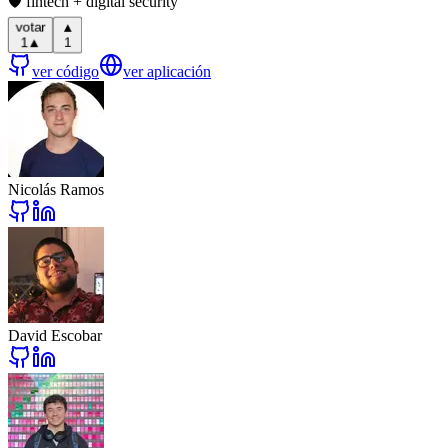
🛡️ fintech + digital security
▲
votar
1
▲
1
ver código
ver aplicación
Nicolás Ramos
David Escobar