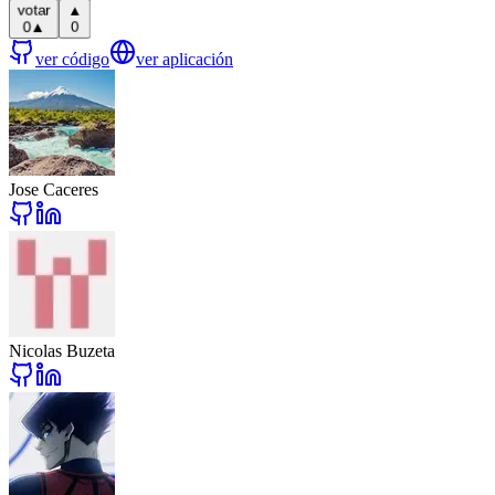
▲
votar
0
▲
0
ver código
ver aplicación
Jose Caceres
Nicolas Buzeta